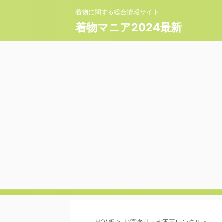
着物に関する総合情報サイト
着物マニア2024最新
HOME
>
お宮参り・七五三レンタル
>