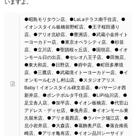
いますよ。
●昭島モリタウン店、●LaLaテラス南千住店、●
イオンスタイル板橋前野町店、●王子桜田通り
店、●アリオ北砂店、●豊洲店、●武蔵小金井イト
ーヨーカドー店、●東京オペラシティ店、●杉並
店、●立川店、●聖蹟桜ヶ丘店、●国領店、●イオ
ンモール日の出店、●セレオ八王子店、●田無店、
●東大和店、●日野店、●府中店、●町田多摩境
店、●三鷹店、●武蔵境イトーヨーカドー店、●イ
オンモールむさし村山店、●スタジオアリス
Baby！イオンスタイル碑文谷店、●パサージオ西
新井店、●ポンテポルタ千住店、●LiPi仙川店、●
足立舎人店、●加平店、●イオン板橋店、●代官山
アドレス・ディセ店、●曳舟店、●イオンモール東
久留米店、●アリオ葛西店、●ラパーク瑞江店、●
北小岩井店、●大森店、●葛飾奥戸店、●落合南長
崎店、●アリオ亀有店、●イオン品川シーサイド