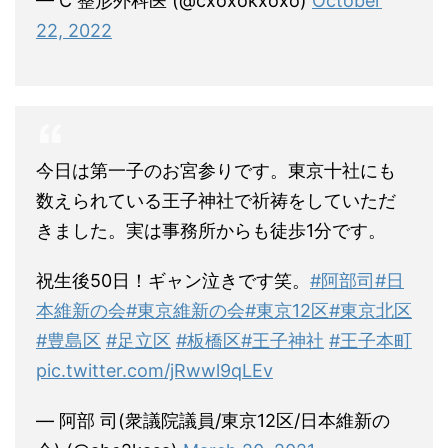
— C 整形外科医 (@cxoxokxoxo)
October
22, 2022
今日は第一子のお宮参りです。東京十社にも
数えられている王子神社で祈祷をしていただ
きました。実は事務所からも徒歩1分です。
祝生後50日！ギャン泣きです笑。
#阿部司
#日
本維新の会
#東京維新の会
#東京12区
#東京北区
#豊島区
#足立区
#板橋区
#王子神社
#王子本町
pic.twitter.com/jRwwl9qLEv
— 阿部 司(衆議院議員/東京12区/日本維新の