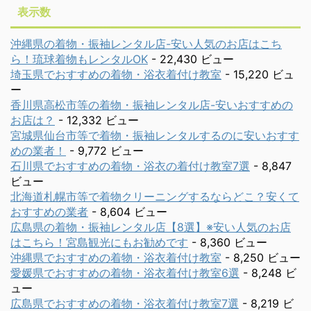
表示数
沖縄県の着物・振袖レンタル店-安い人気のお店はこち
ら！琉球着物もレンタルOK
- 22,430 ビュー
埼玉県でおすすめの着物・浴衣着付け教室
- 15,220 ビュ
ー
香川県高松市等の着物・振袖レンタル店-安いおすすめの
お店は？
- 12,332 ビュー
宮城県仙台市等で着物・振袖レンタルするのに安いおすす
めの業者！
- 9,772 ビュー
石川県でおすすめの着物・浴衣の着付け教室7選
- 8,847
ビュー
北海道札幌市等で着物クリーニングするならどこ？安くて
おすすめの業者
- 8,604 ビュー
広島県の着物・振袖レンタル店【8選】※安い人気のお店
はこちら！宮島観光にもお勧めです
- 8,360 ビュー
沖縄県でおすすめの着物・浴衣着付け教室
- 8,250 ビュー
愛媛県でおすすめの着物・浴衣着付け教室6選
- 8,248 ビ
ュー
広島県でおすすめの着物・浴衣着付け教室7選
- 8,219 ビ