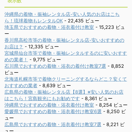
表示数
沖縄県の着物・振袖レンタル店-安い人気のお店はこち
ら！琉球着物もレンタルOK
- 22,435 ビュー
埼玉県でおすすめの着物・浴衣着付け教室
- 15,223 ビュ
ー
香川県高松市等の着物・振袖レンタル店-安いおすすめの
お店は？
- 12,335 ビュー
宮城県仙台市等で着物・振袖レンタルするのに安いおすす
めの業者！
- 9,775 ビュー
石川県でおすすめの着物・浴衣の着付け教室7選
- 8,852
ビュー
北海道札幌市等で着物クリーニングするならどこ？安くて
おすすめの業者
- 8,639 ビュー
広島県の着物・振袖レンタル店【8選】※安い人気のお店
はこちら！宮島観光にもお勧めです
- 8,361 ビュー
沖縄県でおすすめの着物・浴衣着付け教室
- 8,254 ビュー
愛媛県でおすすめの着物・浴衣着付け教室6選
- 8,250 ビ
ュー
広島県でおすすめの着物・浴衣着付け教室7選
- 8,221 ビ
ュー