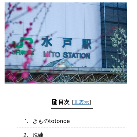
目次
[
非表示
]
きものtotonoe
洗練