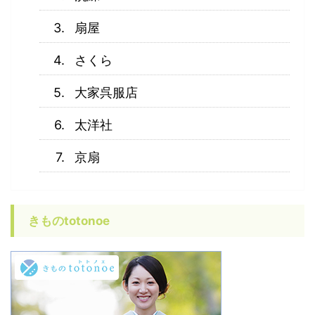
扇屋
さくら
大家呉服店
太洋社
京扇
きものtotonoe