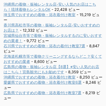
沖縄県の着物・振袖レンタル店-安い人気のお店はこち
ら！琉球着物もレンタルOK
- 22,428 ビュー
埼玉県でおすすめの着物・浴衣着付け教室
- 15,219 ビュ
ー
香川県高松市等の着物・振袖レンタル店-安いおすすめの
お店は？
- 12,332 ビュー
宮城県仙台市等で着物・振袖レンタルするのに安いおすす
めの業者！
- 9,772 ビュー
石川県でおすすめの着物・浴衣の着付け教室7選
- 8,847
ビュー
北海道札幌市等で着物クリーニングするならどこ？安くて
おすすめの業者
- 8,600 ビュー
広島県の着物・振袖レンタル店【8選】※安い人気のお店
はこちら！宮島観光にもお勧めです
- 8,359 ビュー
沖縄県でおすすめの着物・浴衣着付け教室
- 8,250 ビュー
愛媛県でおすすめの着物・浴衣着付け教室6選
- 8,246 ビ
ュー
広島県でおすすめの着物・浴衣着付け教室7選
- 8,219 ビ
ュー