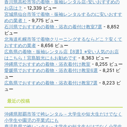
香川県高松市等の着物・振袖レンタル店-安いおすすめの
お店は？
- 12,339 ビュー
宮城県仙台市等で着物・振袖レンタルするのに安いおすす
めの業者！
- 9,775 ビュー
石川県でおすすめの着物・浴衣の着付け教室7選
- 8,852
ビュー
北海道札幌市等で着物クリーニングするならどこ？安くて
おすすめの業者
- 8,656 ビュー
広島県の着物・振袖レンタル店【8選】※安い人気のお店
はこちら！宮島観光にもお勧めです
- 8,363 ビュー
沖縄県でおすすめの着物・浴衣着付け教室
- 8,255 ビュー
愛媛県でおすすめの着物・浴衣着付け教室6選
- 8,251 ビ
ュー
広島県でおすすめの着物・浴衣着付け教室7選
- 8,223 ビ
ュー
最近の投稿
沖縄県那覇市等で袴レンタル－大学生や短大生だけでなく
小学生や園児の卒業式にも
鹿児島県で袴レンタル－大学生や短大生だけでなく小学生